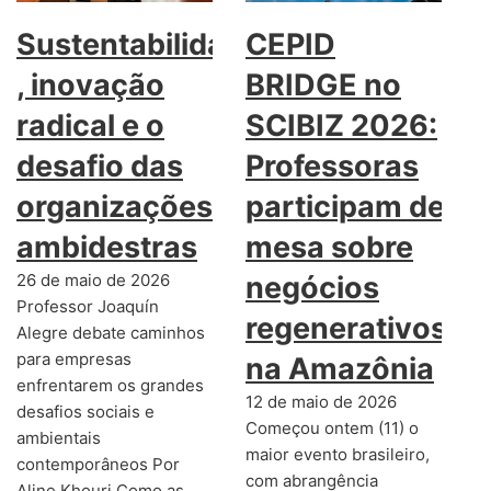
Sustentabilidade
CEPID
, inovação
BRIDGE no
radical e o
SCIBIZ 2026:
desafio das
Professoras
organizações
participam de
ambidestras
mesa sobre
26 de maio de 2026
negócios
Professor Joaquín
regenerativos
Alegre debate caminhos
para empresas
na Amazônia
enfrentarem os grandes
12 de maio de 2026
desafios sociais e
Começou ontem (11) o
ambientais
maior evento brasileiro,
contemporâneos Por
com abrangência
Aline Khouri Como as…