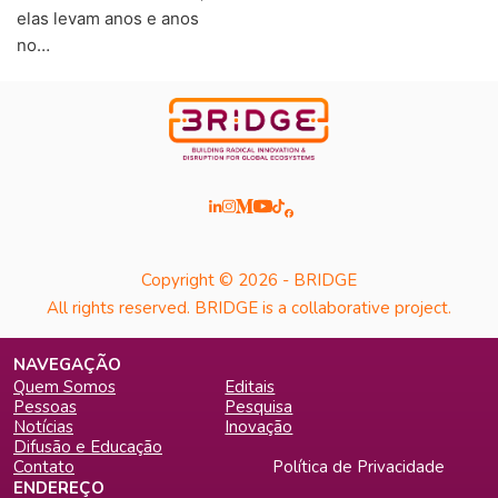
elas levam anos e anos
no…
Copyright © 2026 - BRIDGE
All rights reserved. BRIDGE is a collaborative project.
NAVEGAÇÃO
Quem Somos
Editais
Pessoas
Pesquisa
Notícias
Inovação
Difusão e Educação
Contato
Política de Privacidade
ENDEREÇO