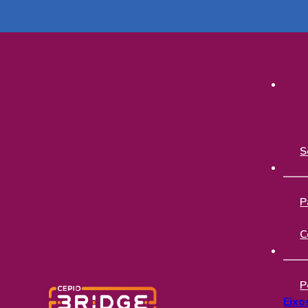
S
P
C
P
Eixo