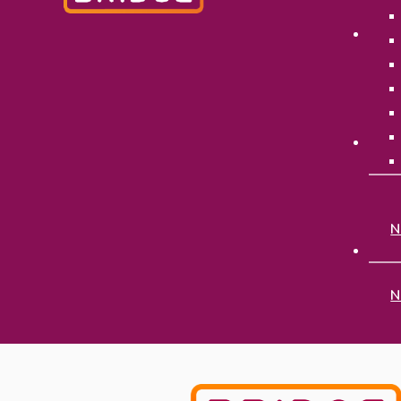
P
E
O
N
N