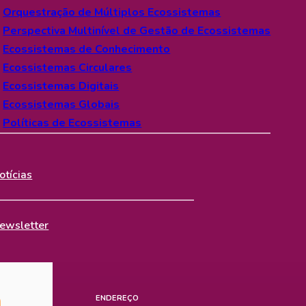
Orquestração de Múltiplos Ecossistemas
Inovação
esquisadores Associados
Perspectiva Multinível de Gestão de Ecossistemas
Ecossistemas de Conhecimento
Ecossistemas Circulares
quipe Completa
Ecossistemas Digitais
Ecossistemas Globais
Difusão
Políticas de Ecossistemas
portunidades
otícias
Contato
ewsletter
ENDEREÇO