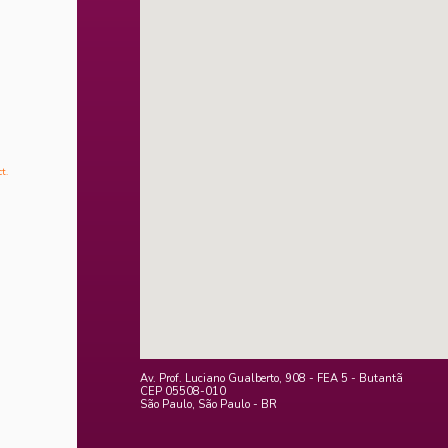
t.
Av. Prof. Luciano Gualberto, 908 - FEA 5 - Butantã
CEP 05508-010
São Paulo, São Paulo - BR