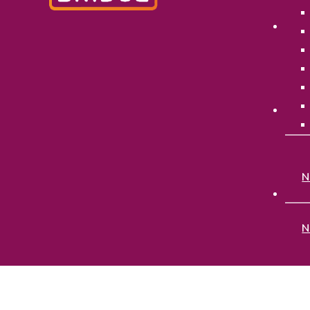
P
E
O
N
N