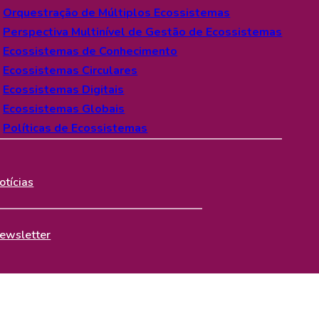
Orquestração de Múltiplos Ecossistemas
Inovação
esquisadores Associados
Perspectiva Multinível de Gestão de Ecossistemas
Ecossistemas de Conhecimento
Ecossistemas Circulares
quipe Completa
Ecossistemas Digitais
Ecossistemas Globais
Difusão
Políticas de Ecossistemas
portunidades
otícias
Contato
ewsletter