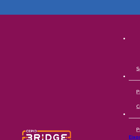
S
P
C
P
Eixo